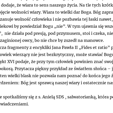
 dodaje, że wiara to sens naszego życia. Na tle tych kró
 pojęcie wolności wiary. Wiara to wielki dar Boga. Bóg za
szanuje wolność człowieka i nie pozbawia tej łaski nawet,
iekowi by powiedział Bogu „nie”. W tym ujawnia się ws
, nie działa pod presją, pod przymusem, stoi i czeka, ni
 zaginionej owcy, bo nie chce by zszedł na manowce.
za fragmenty z encykliki Jana Pawła II „Fides et ratio” p
wiek wierzący nie jest bezkrytyczny, może stawiać Bogu 
ykt XVI podaje, że przy tym człowiek powinien znać swoj
okorą. Przytacza piękny przykład ze światłem słońca – je
en wielki blask nie pozwala nam poznać do końca jego ź
dzeniem: Bóg jest sprawcą naszej wiary i ostatecznie n
spotkaliśmy się z s. Anielą SDS , salwatorianką, która po
świadczeniami.