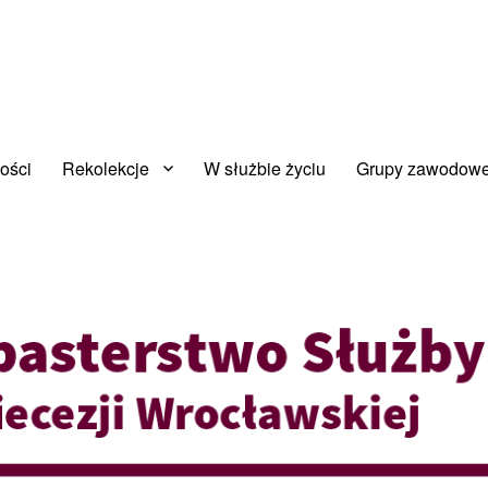
owia Archidiecezji Wrocłwskiej
ej
ości
Rekolekcje
W służbie życiu
Grupy zawodow