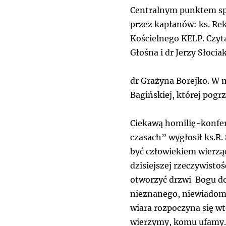
Centralnym punktem spo
przez kapłanów: ks. Rek
Kościelnego KELP. Czyt
Głośna i dr Jerzy Słoci
dr Grażyna Borejko. W 
Bagińskiej, której pogr
Ciekawą homilię-konfer
czasach” wygłosił ks.R.
być człowiekiem wierząc
dzisiejszej rzeczywisto
otworzyć drzwi Bogu do 
nieznanego, niewiadomeg
wiara rozpoczyna się w
wierzymy, komu ufamy. 