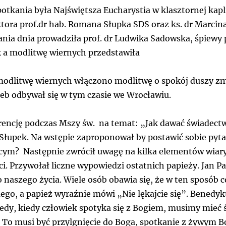
tkania była Najświętsza Eucharystia w klasztornej kap
tora prof.dr hab. Romana Słupka SDS oraz ks. dr Marcina
ania dnia prowadziła prof. dr Ludwika Sadowska, śpiew
ak a modlitwę wiernych przedstawiła
modlitwę wiernych włączono modlitwę o spokój duszy zma
zeb odbywał się w tym czasie we Wrocławiu.
encję podczas Mszy św. na temat: „Jak dawać świadectw
 Słupek. Na wstępie zaproponował by postawić sobie pyta
ym? Następnie zwrócił uwagę na kilka elementów wiary, 
ści. Przywołał liczne wypowiedzi ostatnich papieży. Jan P
naszego życia. Wiele osób obawia się, że w ten sposób co
o, a papież wyraźnie mówi „Nie lękajcie się”. Benedykt 
tedy, kiedy człowiek spotyka się z Bogiem, musimy mie
To musi być przylgnięcie do Boga, spotkanie z żywym Bo