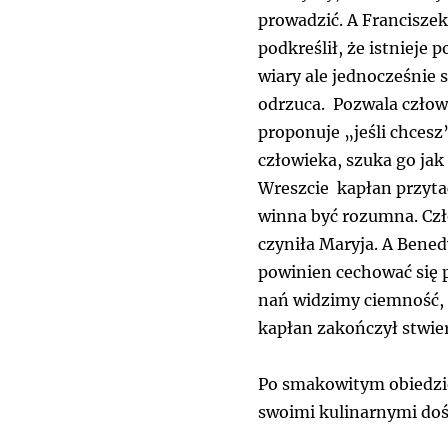
prowadzić. A Franciszek
podkreślił, że istnieje
wiary ale jednocześnie 
odrzuca. Pozwala człow
proponuje „jeśli chcesz”
człowieka, szuka go jak
Wreszcie kapłan przytac
winna być rozumna. Czło
czyniła Maryja. A Bened
powinien cechować się p
nań widzimy ciemność, t
kapłan zakończył stwier
Po smakowitym obiedzie 
swoimi kulinarnymi do