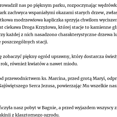
prowadził nas po pięknym parku, rozpoczynając wędrówk
ark zachwyca wspaniałymi okazami starych drzew, zwłasz
tkowa modrzewiowa kapliczka sprzyja chwilom wyciszeni
st ciekawa Droga Krzyżowa, której stacje to kamienne g
y każdej z nich nasadzono charakterystyczne drzewa l
 poszczególnych stacji.
ę zobaczyć piękny ogród uprawny, który dostarcza świe
 rok, również kwiatów a nawet miodu.
od przewodnictwem ks. Marcina, przed grotą Maryi, od
 Najświętszego Serca Jezusa, powierzając Mu wszelkie na
czyła nasz pobyt w Bagnie, a przed wyjazdem wszyscy 
kinii z klasztornego ogrodu.