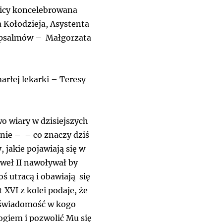
licy koncelebrowana
 Kołodzieja, Asystenta
y psalmów – Małgorzata
rłej lekarki – Teresy
o wiary w dzisiejszych
nie – – co znaczy dziś
jakie pojawiają się w
aweł II nawoływał by
ś utracą i obawiają się
XVI z kolei podaje, że
ć świadomość w kogo
giem i pozwolić Mu się