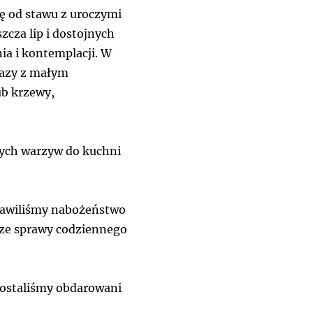
ę od stawu z uroczymi
cza lip i dostojnych
a i kontemplacji. W
łazy z małym
ub krzewy,
żych warzyw do kuchni
prawiliśmy nabożeństwo
sze sprawy codziennego
zostaliśmy obdarowani